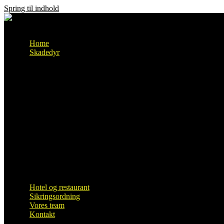
Spring til indhold
Menu
Home
Skadedyr
skægkræ
Sølvkræ
Møl
Rotter
Biller
Edderkop
Fugle
Hvepse
Muldvarp
Mus
Mår
Myrer
Kakerlakker
Væggelus
Hotel og restaurant
Sikringsordning
Vores team
Kontakt
Samarbejdspartnere