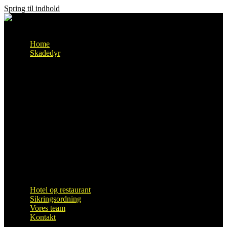
Spring til indhold
Menu
Home
Skadedyr
skægkræ
Sølvkræ
Møl
Rotter
Biller
Edderkop
Fugle
Hvepse
Muldvarp
Mus
Mår
Myrer
Kakerlakker
Væggelus
Hotel og restaurant
Sikringsordning
Vores team
Kontakt
Samarbejdspartnere