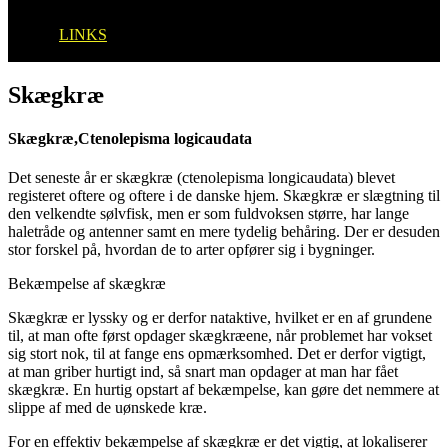
Cookiepolitik (EU)
LINKS
Skægkræ
Skægkræ,Ctenolepisma logicaudata
Det seneste år er skægkræ (ctenolepisma longicaudata) blevet
registeret oftere og oftere i de danske hjem. Skægkræ er slægtning til
den velkendte sølvfisk, men er som fuldvoksen større, har lange
haletråde og antenner samt en mere tydelig behåring. Der er desuden
stor forskel på, hvordan de to arter opfører sig i bygninger.
Bekæmpelse af skægkræ
Skægkræ er lyssky og er derfor nataktive, hvilket er en af grundene
til, at man ofte først opdager skægkræene, når problemet har vokset
sig stort nok, til at fange ens opmærksomhed. Det er derfor vigtigt,
at man griber hurtigt ind, så snart man opdager at man har fået
skægkræ. En hurtig opstart af bekæmpelse, kan gøre det nemmere at
slippe af med de uønskede kræ.
For en effektiv bekæmpelse af skægkræ er det vigtig, at lokaliserer