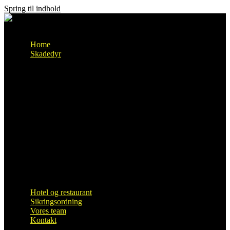
Spring til indhold
Menu
Home
Skadedyr
skægkræ
Sølvkræ
Møl
Rotter
Biller
Edderkop
Fugle
Hvepse
Muldvarp
Mus
Mår
Myrer
Kakerlakker
Væggelus
Hotel og restaurant
Sikringsordning
Vores team
Kontakt
Samarbejdspartnere